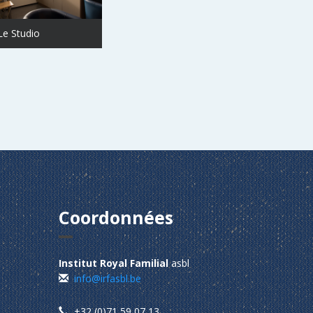
Le Studio
Coordonnées
Institut Royal Familial
asbl
info@irfasbl.be
+32 (0)71 59 07 13