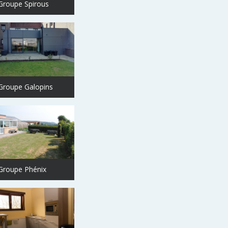
Groupe Spirous
Groupe Galopins
Groupe Phénix