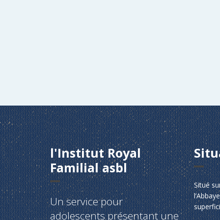
l'Institut Royal
Situ
Familial asbl
Situé su
l’Abbaye
Un service pour
superfic
adolescents présentant une