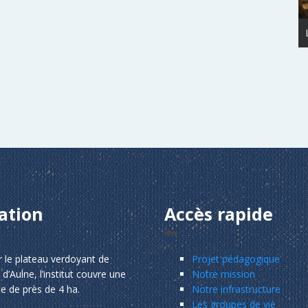
ation
Accès rapide
r le plateau verdoyant de
Projet pédagogique
 d’Aulne, l’institut couvre une
Notre mission
ie de près de 4 ha.
Notre infrastructure
Les groupes de vie